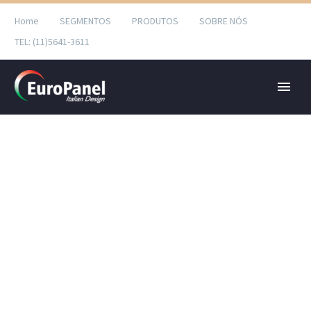
Home
SEGMENTOS
PRODUTOS
SOBRE NÓS
TEL: (11)5641-3611